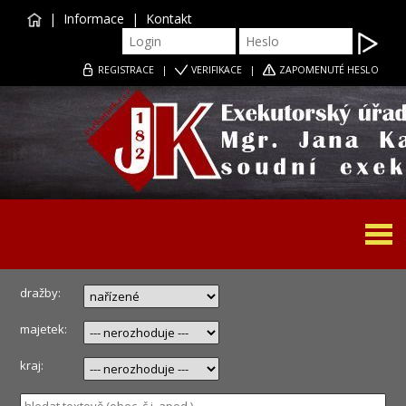
|
Informace
|
Kontakt
REGISTRACE
|
VERIFIKACE
|
ZAPOMENUTÉ HESLO
Togg
navi
dražby:
majetek:
kraj: