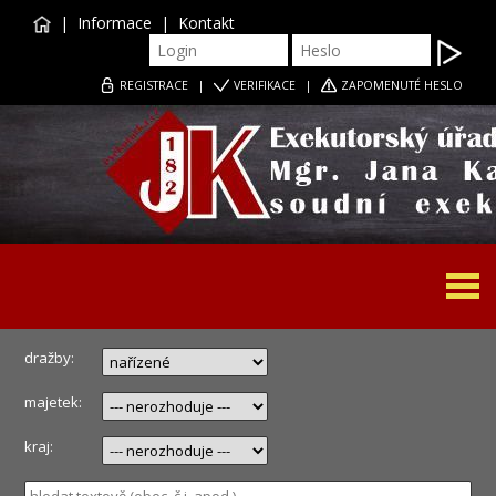
|
Informace
|
Kontakt
REGISTRACE
|
VERIFIKACE
|
ZAPOMENUTÉ HESLO
Togg
navi
dražby:
majetek:
kraj: