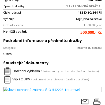
Způsob dražby:
ELEKTRONICKÁ DRAŽBA
Číslo jednací:
182 EX 90/24-178
Vyřizuje:
Mgr. Jana Kalistová
Odhadní cena:
1.500.000,- Kč
Nejnižší podání:
500.000,- Kč
Podrobné informace o předmětu dražby
Kategorie:
movitost, ostatní
Okres:
Související dokumenty
Dražební vyhláška
/ dokument byl archivován (dražba odročena)
Výpis z ÚPV
/ dokument byl archivován (dražba odročena)