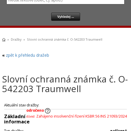
»
Dražby
» Slovní ochranná známka č. O-542203 Traumwell
«
zpět k přehledu dražeb
Slovní ochranná známka č. O-
542203 Traumwell
Aktuální stav dražby:
odročeno
Základní
Zahájeno insolvenční řízení KSBR 56 INS 21093/2024
důvod:
informace
Typ dražby:
nařízená