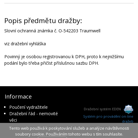
Popis předmětu dražby:
Slovní ochranná známka č. O-542203 Traumwell
viz dražební vyhláška
Povinný je osobou registrovanou k DPH, proto k nejnižšímu
podání bylo třeba přičíst příslušnou sazbu DPH.
Informace
Poučení vydražitele
Dražební systém EDEN
Dražební řád - nemovité
Systém pro provádění on-line
věci
dražeb
Provozovatel dražebního
Tento web používá k poskytování služeb a analýze návštěvnosti
ver. 3.0.60
serveru
soubory cookie. Používáním tohoto webu s tím souhlasíte.
čas serveru: 2026-08-08 08:00:26