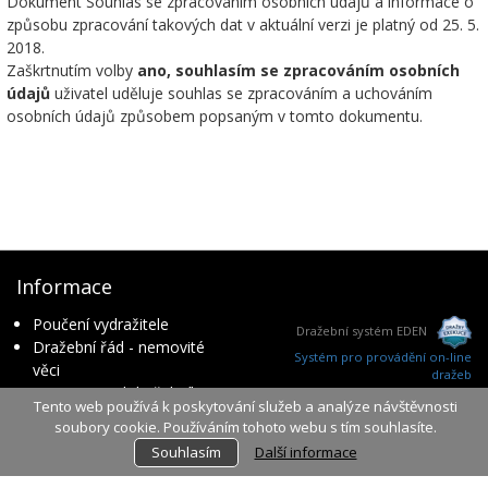
Dokument Souhlas se zpracováním osobních údajů a informace o
způsobu zpracování takových dat v aktuální verzi je platný od 25. 5.
2018.
Zaškrtnutím volby
ano, souhlasím se zpracováním osobních
údajů
uživatel uděluje souhlas se zpracováním a uchováním
osobních údajů způsobem popsaným v tomto dokumentu.
Informace
Poučení vydražitele
Dražební systém EDEN
Dražební řád - nemovité
Systém pro provádění on-line
věci
dražeb
Provozovatel dražebního
Tento web používá k poskytování služeb a analýze návštěvnosti
ver. 3.0.60
serveru
soubory cookie. Používáním tohoto webu s tím souhlasíte.
čas serveru: 2026-08-07 16:48:20
Zpracování osobních údajů
Souhlasím
Další informace
Dražby
Návod k použití