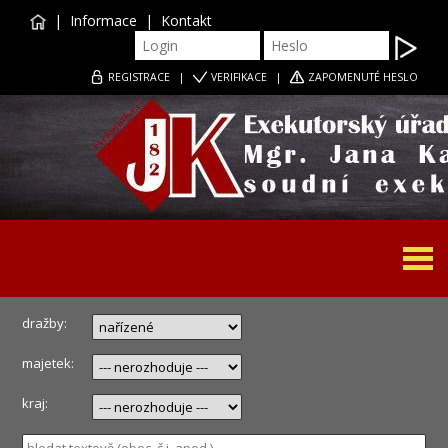
|
Informace
|
Kontakt
REGISTRACE
|
VERIFIKACE
|
ZAPOMENUTÉ HESLO
Togg
navi
dražby:
majetek:
kraj: